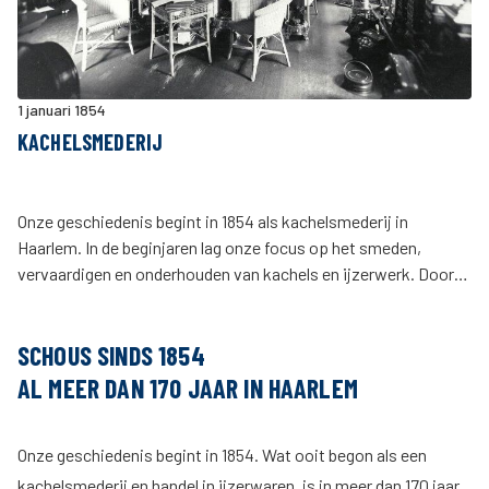
1 januari 1854
KACHELSMEDERIJ
Onze geschiedenis begint in 1854 als kachelsmederij in
Haarlem. In de beginjaren lag onze focus op het smeden,
vervaardigen en onderhouden van kachels en ijzerwerk. Door
de jaren heen groeide ons bedrijf mee met de ontwikkelingen in
de markt en breidden wij onze werkzaamheden en ons
SCHOUS SINDS 1854
assortiment steeds verder uit.
AL MEER DAN 170 JAAR IN HAARLEM
Onze geschiedenis begint in 1854. Wat ooit begon als een
kachelsmederij en handel in ijzerwaren, is in meer dan 170 jaar