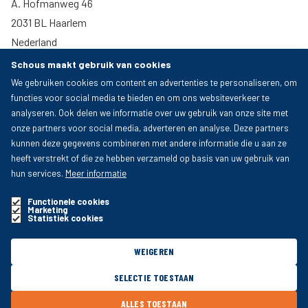
A. Hofmanweg 46
2031 BL Haarlem
Nederland
023 - 532 72 71
Schous maakt gebruik van cookies
E: info@schous.nl
We gebruiken cookies om content en advertenties te personaliseren, om
functies voor social media te bieden en om ons websiteverkeer te
analyseren. Ook delen we informatie over uw gebruik van onze site met
Sleutel en Slotenservice
onze partners voor social media, adverteren en analyse. Deze partners
kunnen deze gegevens combineren met andere informatie die u aan ze
Gedempte Oude Gracht 30
heeft verstrekt of die ze hebben verzameld op basis van uw gebruik van
2011 GR Haarlem
hun services.
Meer informatie
Nederland
Functionele cookies
023 - 531 91 79
Marketing
Statistiek cookies
E: gog@schous.nl
WEIGEREN
SELECTIE TOESTAAN
ALLES TOESTAAN